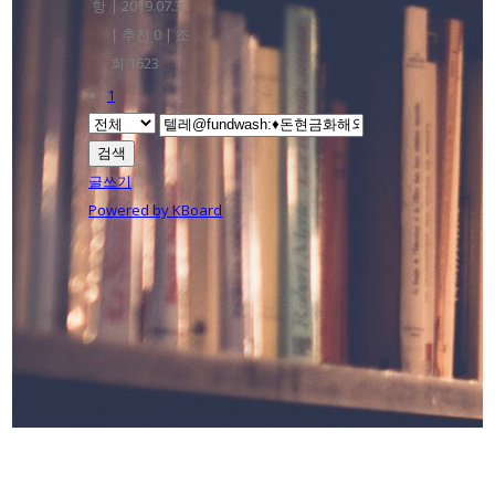
항
|
2019.07.31
|
추천 0
|
조
회 1623
1
검색
글쓰기
Powered by KBoard