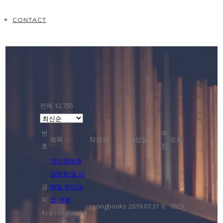
CONTACT
전체 12,755
번
추
제목
작성자
작성일
조회
호
천
개인정보취
급방침 및 이
공
메일 무단수
지
집 거부
ssongbooks
2019.07.31
0
1623
사
ssongbooks