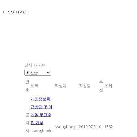
CONTACT
전체 12,299
번
추
제목
작성자
작성일
조회
호
천
개인정보취
급방침 및 이
공
메일 무단수
지
집 거부
ssongbooks
2019.07.31
0
1582
사
ssongbooks