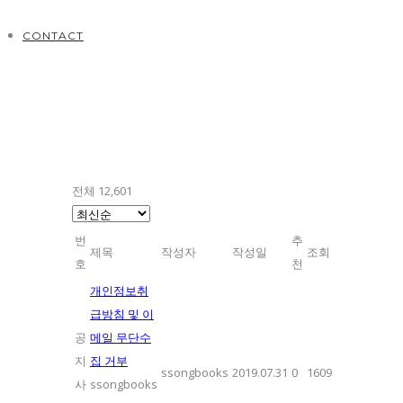
CONTACT
전체 12,601
번
추
제목
작성자
작성일
조회
호
천
개인정보취
급방침 및 이
공
메일 무단수
지
집 거부
ssongbooks
2019.07.31
0
1609
사
ssongbooks