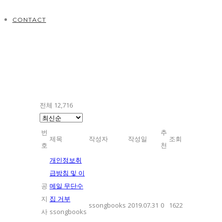
CONTACT
전체 12,716
번
추
제목
작성자
작성일
조회
호
천
개인정보취
급방침 및 이
공
메일 무단수
지
집 거부
ssongbooks
2019.07.31
0
1622
사
ssongbooks