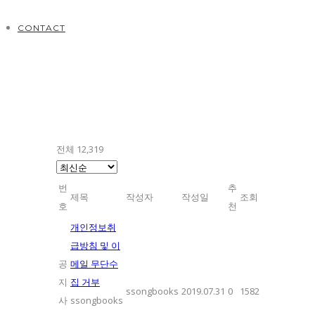
CONTACT
전체 12,319
번
추
제목
작성자
작성일
조회
호
천
개인정보취
급방침 및 이
공
메일 무단수
지
집 거부
ssongbooks
2019.07.31
0
1582
사
ssongbooks