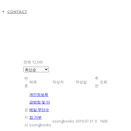
CONTACT
전체 12,565
번
추
제목
작성자
작성일
조회
호
천
개인정보취
급방침 및 이
공
메일 무단수
지
집 거부
ssongbooks
2019.07.31
0
1605
사
ssongbooks